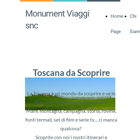
Monument Viaggi
Home
Chi
snc
Page
Sia
Toscana da Scoprire
La Toscana è un mondo da scoprire e ve lo
dice chi ci vive e lavora da una vita!
Mare, montagna, campagna, storia, rovine,
fonti termali, set di film e serie tv.... ci manca
qualcosa?
Scoprite con noi i nostri itinerari e